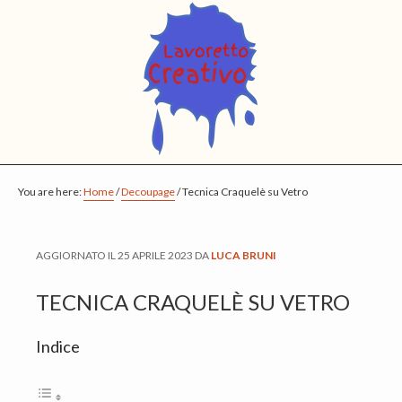
S
S
S
k
k
k
i
i
i
p
p
p
t
t
t
o
o
o
m
p
f
You are here:
a
r
o
Home
/
Decoupage
/
Tecnica Craquelè su Vetro
i
i
o
n
m
t
AGGIORNATO IL
25 APRILE 2023
DA
LUCA BRUNI
c
a
e
o
r
r
TECNICA CRAQUELÈ SU VETRO
n
y
Indice
t
s
e
i