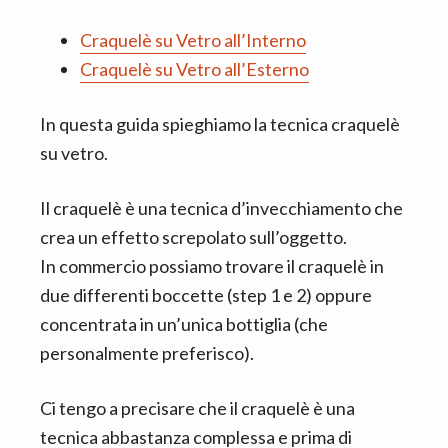
n
d
t
e
Craquelè su Vetro all’Interno
b
Craquelè su Vetro all’Esterno
a
r
In questa guida spieghiamo la tecnica craquelè
su vetro.
Il craquelè è una tecnica d’invecchiamento che
crea un effetto screpolato sull’oggetto.
In commercio possiamo trovare il craquelè in
due differenti boccette (step 1 e 2) oppure
concentrata in un’unica bottiglia (che
personalmente preferisco).
Ci tengo a precisare che il craquelè è una
tecnica abbastanza complessa e prima di