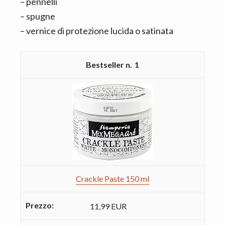
– pennelli
– spugne
– vernice di protezione lucida o satinata
1
Crackle Paste 150 ml
11,99 EUR