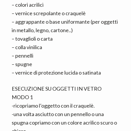
– colori acrilici
– vernice screpolante o craquelè
– aggrappante o base uniformante (per oggetti
in metallo, legno, cartone..)
– tovaglioli o carta
– colla vinilica
– pennelli
– spugne
– vernice di protezione lucida o satinata
ESECUZIONE SU OGGETTI IN VETRO
MODO 1
-ricopriamo l’oggetto con il craquelè.
-una volta asciutto con un pennello o una
spugna copriamo con un colore acrilico scuro o
chiaro.