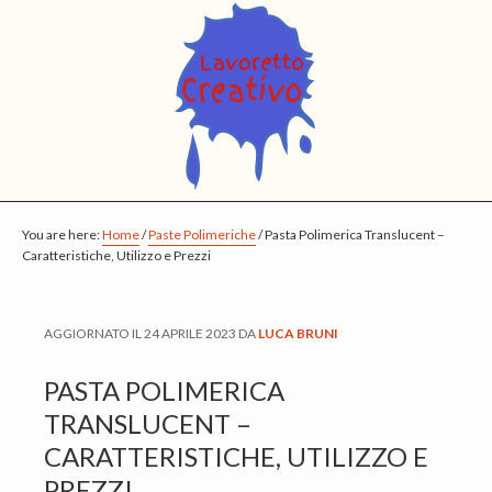
S
S
S
k
k
k
i
i
i
p
p
p
t
t
t
o
o
o
m
p
f
You are here:
a
r
o
Home
/
Paste Polimeriche
/
Pasta Polimerica Translucent –
Caratteristiche, Utilizzo e Prezzi
i
i
o
n
m
t
c
a
e
AGGIORNATO IL
24 APRILE 2023
DA
LUCA BRUNI
o
r
r
PASTA POLIMERICA
n
y
TRANSLUCENT –
t
s
CARATTERISTICHE, UTILIZZO E
e
i
PREZZI