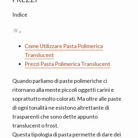
n
d
t
e
Indice
b
a
r
Come Utilizzare Pasta Polimerica
Translucent
Prezzi Pasta Polimerica Translucent
Quando parliamo di paste polimeriche ci
ritornano alla mente piccoli oggetti carini e
soprattutto molto colorati. Ma oltre alle paste
di ogni tonalità ne esistono altrettante di
trasparenti che sono dette appunto
translucent o frost.
Questa tipologia di pasta permette di dare dei