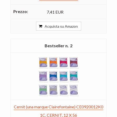
7,41 EUR
Acquista su Amazon
2
Cernit (una marque Clairefontaine) CE0920012K0
1C, CERNIT, 12 X 56