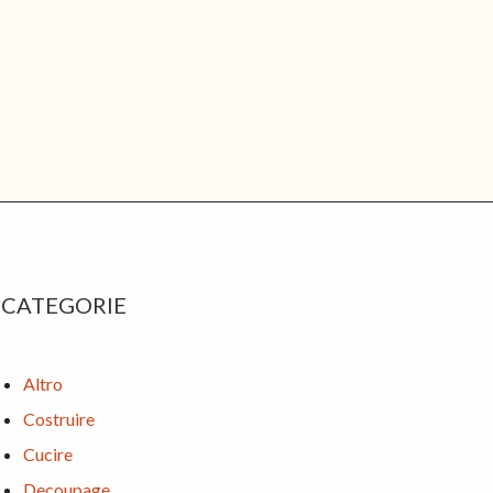
rimary
CATEGORIE
idebar
Altro
Costruire
Cucire
Decoupage