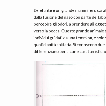
n
d
t
e
L’elefante è un grande mammifero carat
b
dalla fusione del naso con parte del lab
a
percepire gli odori, a prendere gli oggett
r
verso la bocca. Questo grande animale si
individui guidati da una femmina, e sol
quotidianità solitaria. Si conoscono due s
differenziano per alcune caratteristich