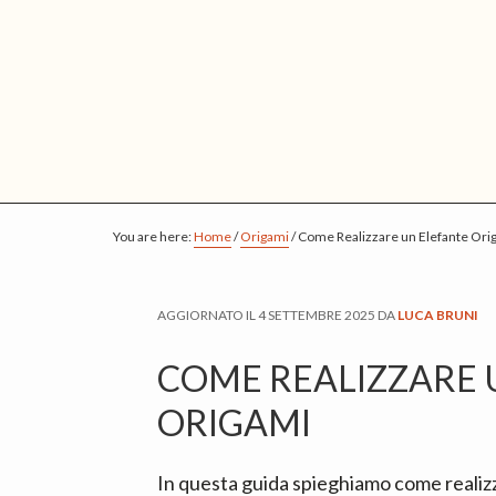
S
S
S
k
k
k
i
i
i
p
p
p
t
t
t
o
o
o
m
p
f
a
r
o
You are here:
Home
/
Origami
/
Come Realizzare un Elefante Ori
i
i
o
n
m
t
AGGIORNATO IL
4 SETTEMBRE 2025
DA
LUCA BRUNI
c
a
e
o
r
r
COME REALIZZARE 
n
y
ORIGAMI
t
s
e
i
In questa guida spieghiamo come realizz