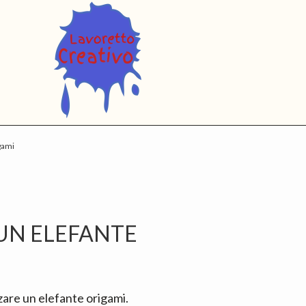
gami
P
S
UN ELEFANTE
are un elefante origami.