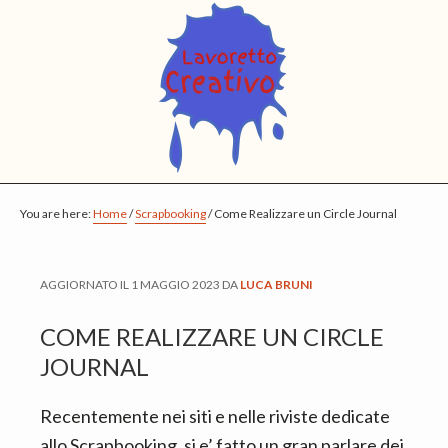
S
S
S
k
k
k
i
i
i
p
p
p
t
t
t
o
o
o
m
p
f
You are here:
a
r
o
Home
/
Scrapbooking
/
Come Realizzare un Circle Journal
i
i
o
n
m
t
AGGIORNATO IL
1 MAGGIO 2023
DA
LUCA BRUNI
c
a
e
o
r
r
COME REALIZZARE UN CIRCLE
n
y
JOURNAL
t
s
Recentemente nei siti e nelle riviste dedicate
e
i
allo Scrapbooking, si e’ fatto un gran parlare dei