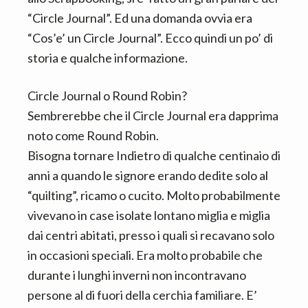
n
d
“Circle Journal”. Ed una domanda ovvia era
t
e
“Cos’e’ un Circle Journal”. Ecco quindi un po’ di
b
storia e qualche informazione.
a
r
Circle Journal o Round Robin?
Sembrerebbe che il Circle Journal era dapprima
noto come Round Robin.
Bisogna tornare Indietro di qualche centinaio di
anni a quando le signore erando dedite solo al
“quilting”, ricamo o cucito. Molto probabilmente
vivevano in case isolate lontano miglia e miglia
dai centri abitati, presso i quali si recavano solo
in occasioni speciali. Era molto probabile che
durante i lunghi inverni non incontravano
persone al di fuori della cerchia familiare. E’