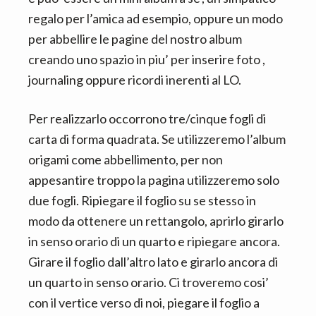
n
d
regalo per l’amica ad esempio, oppure un modo
t
e
per abbellire le pagine del nostro album
b
creando uno spazio in piu’ per inserire foto ,
a
journaling oppure ricordi inerenti al LO.
r
Per realizzarlo occorrono tre/cinque fogli di
carta di forma quadrata. Se utilizzeremo l’album
origami come abbellimento, per non
appesantire troppo la pagina utilizzeremo solo
due fogli. Ripiegare il foglio su se stesso in
modo da ottenere un rettangolo, aprirlo girarlo
in senso orario di un quarto e ripiegare ancora.
Girare il foglio dall’altro lato e girarlo ancora di
un quarto in senso orario. Ci troveremo cosi’
con il vertice verso di noi, piegare il foglio a