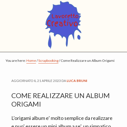
S
S
S
k
k
k
i
i
i
p
p
p
t
t
t
o
o
o
m
p
f
You are here:
a
r
o
Home
/
Scrapbooking
/
Come Realizzare un Album Origami
i
i
o
n
m
t
AGGIORNATO IL
21 APRILE 2023
DA
LUCA BRUNI
c
a
e
o
r
r
COME REALIZZARE UN ALBUM
n
y
ORIGAMI
t
s
L’origami album e’ molto semplice da realizzare
e
i
e puo’ essere un mini album a se’, un simpatico