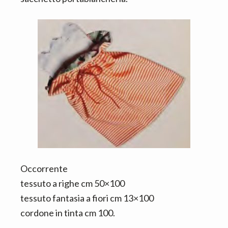
n
d
t
e
b
a
r
Occorrente
tessuto a righe cm 50×100
tessuto fantasia a fiori cm 13×100
cordone in tinta cm 100.