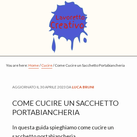
S
S
S
k
k
k
i
i
i
p
p
p
t
t
t
o
o
o
m
p
f
You are here:
a
r
o
Home
/
Cucire
/
Come Cucire un Sacchetto Portabiancheria
i
i
o
n
m
t
AGGIORNATO IL
30 APRILE 2023
DA
LUCA BRUNI
c
a
e
o
r
r
COME CUCIRE UN SACCHETTO
n
y
PORTABIANCHERIA
t
s
In questa guida spieghiamo come cucire un
e
i
sacchetto portabiancheria.