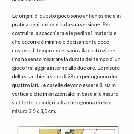
n
d
t
e
Le origini di questo gioco sono antichissime e in
b
pratica ogni nazione ha la sua versione. Per
a
costruire la scacchiera e le pedine il materiale
r
che occorre è minimo e decisamente poco
costoso. Il tempo necessario alla costruzione
(ma ha senso misurare la durata del tempo di un
gioco?) si aggira intorno alle due ore. Le misure
della scacchiera sono di 28 cm per ognuno dei
quattro lati. Le caselle devono essere 8, sia in
verticale che in orizzontale: in base alle misure
suddette, quindi, risulta che ognuna di esse
misura 3,5 x 3,5 cm.