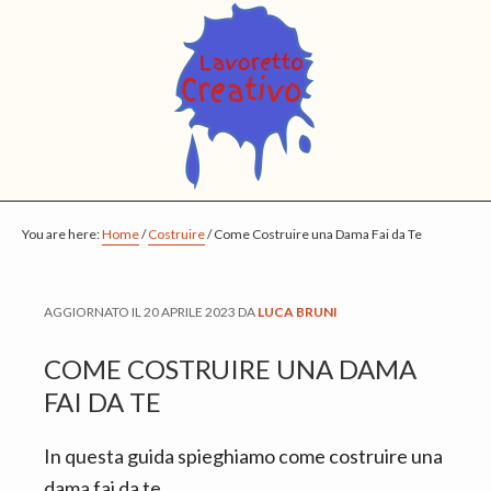
S
S
S
k
k
k
i
i
i
p
p
p
t
t
t
o
o
o
m
p
f
You are here:
a
r
o
Home
/
Costruire
/
Come Costruire una Dama Fai da Te
i
i
o
n
m
t
AGGIORNATO IL
20 APRILE 2023
DA
LUCA BRUNI
c
a
e
o
r
r
COME COSTRUIRE UNA DAMA
n
y
FAI DA TE
t
s
In questa guida spieghiamo come costruire una
e
i
dama fai da te.