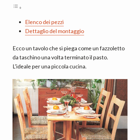
n
d
t
e
b
Elenco dei pezzi
a
Dettaglio del montaggio
r
Ecco un tavolo che si piega come un fazzoletto
da taschino una volta terminato il pasto.
L’ideale per una piccola cucina.