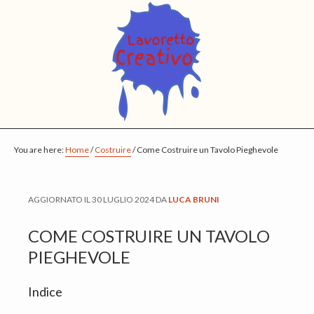
S
S
S
k
k
k
i
i
i
p
p
p
t
t
t
o
o
o
m
p
f
You are here:
a
r
o
Home
/
Costruire
/
Come Costruire un Tavolo Pieghevole
i
i
o
n
m
t
AGGIORNATO IL
30 LUGLIO 2024
DA
LUCA BRUNI
c
a
e
o
r
r
COME COSTRUIRE UN TAVOLO
n
y
PIEGHEVOLE
t
s
Indice
e
i