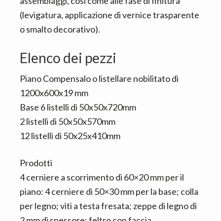
assemblaggi, così come alle fase di finitura
(levigatura, applicazione di vernice trasparente
o smalto decorativo).
Elenco dei pezzi
Piano Compensalo o listellare nobilitato di
1200x600x19 mm
Base 6 listelli di 50x50x720mm
2 listelli di 50x50x570mm
12 listelli di 50x25x410mm
Prodotti
4 cerniere a scorrimento di 60×20 mm per il
piano: 4 cerniere di 50×30 mm per la base; colla
per legno; viti a testa fresata; zeppe di legno di
2 mm di spessore: feltro con faccia