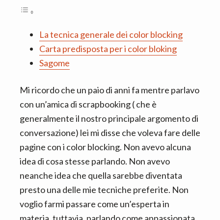
n
d
t
e
b
La tecnica generale dei color blocking
a
Carta predisposta per i color bloking
r
Sagome
Mi ricordo che un paio di anni fa mentre parlavo
con un’amica di scrapbooking ( che è
generalmente il nostro principale argomento di
conversazione) lei mi disse che voleva fare delle
pagine con i color blocking. Non avevo alcuna
idea di cosa stesse parlando. Non avevo
neanche idea che quella sarebbe diventata
presto una delle mie tecniche preferite. Non
voglio farmi passare come un’esperta in
materia, tuttavia, parlando come appassionata,