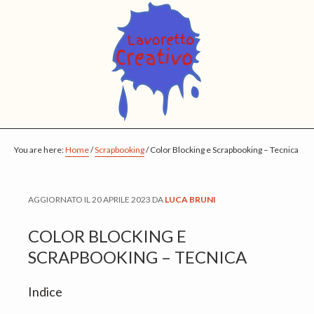
S
S
S
k
k
k
i
i
i
p
p
p
t
t
t
o
o
o
m
p
f
You are here:
a
r
o
Home
/
Scrapbooking
/
Color Blocking e Scrapbooking – Tecnica
i
i
o
n
m
t
AGGIORNATO IL
20 APRILE 2023
DA
LUCA BRUNI
c
a
e
o
r
r
COLOR BLOCKING E
n
y
SCRAPBOOKING – TECNICA
t
s
Indice
e
i